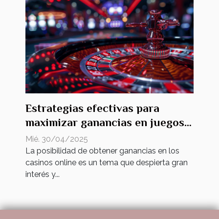
Estrategias efectivas para
maximizar ganancias en juegos
de casino online
Mié. 30/04/2025
La posibilidad de obtener ganancias en los
casinos online es un tema que despierta gran
interés y...