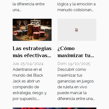
emocional y la
la diferencia entre
lógica y la emoción a
ventaja en el
una...
menudo colisionan...
juego
Las estrategias
¿Cómo
más efectivas
maximizar tus
en el Black Jack
ganancias en
Jue. 25/04/2024
Dom. 19/10/2025
juegos de
Adentrarse en el
Descubrir cómo
mundo del Black
maximizar tus
ruleta en vivo?
Jack es abrir un
ganancias en juegos
compendio de
de ruleta en vivo
estrategia, riesgo y,
puede marcar la
por supuesto,...
diferencia entre una...