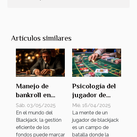
Artículos similares
Manejo de
Psicología del
bankroll en
jugador de
Blackjack
blackjack
Sáb. 03/05/2025
Mié. 16/04/2025
claves para
claves para
En el mundo del
La mente de un
Blackjack, la gestión
jugador de blackjack
optimizar tus
mantener el
eficiente de los
es un campo de
fondos
control
fondos puede marcar
batalla donde la