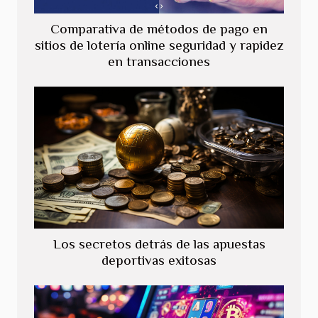
Comparativa de métodos de pago en
sitios de lotería online seguridad y rapidez
en transacciones
Los secretos detrás de las apuestas
deportivas exitosas