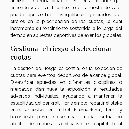
análisis de probabilidades. Así, el apostador que
entiende y aplica el concepto de apuesta de valor
puede aprovechar desequilibrios generados por
errores en la precificación de las cuotas, lo cual
incrementa su rendimiento sostenido a lo largo del
tiempo en apuestas deportivas de eventos globales.
Gestionar el riesgo al seleccionar
cuotas
La gestión del riesgo es central en la selección de
cuotas para eventos deportivos de alcance global.
Diversificar apuestas en diferentes disciplinas o
mercados disminuye la exposición a resultados
adversos individuales, ayudando a mantener la
estabilidad del bankroll. Por ejemplo, repartir el stake
entre apuestas en fútbol internacional, tenis y
baloncesto permite que una pérdida puntual no
afecte de manera significativa el capital total