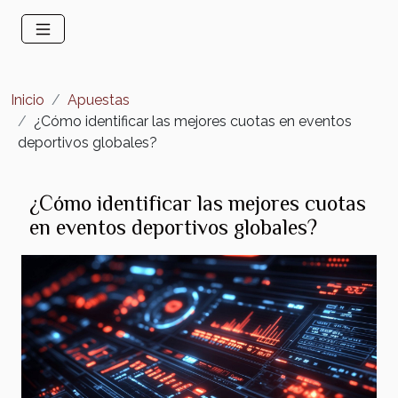
Inicio
Apuestas
¿Cómo identificar las mejores cuotas en eventos
deportivos globales?
¿Cómo identificar las mejores cuotas
en eventos deportivos globales?