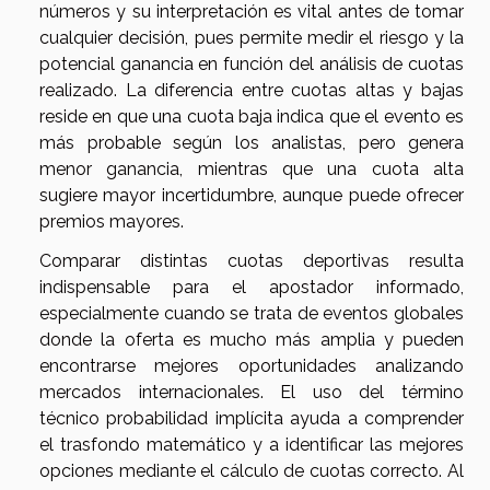
números y su interpretación es vital antes de tomar
cualquier decisión, pues permite medir el riesgo y la
potencial ganancia en función del análisis de cuotas
realizado. La diferencia entre cuotas altas y bajas
reside en que una cuota baja indica que el evento es
más probable según los analistas, pero genera
menor ganancia, mientras que una cuota alta
sugiere mayor incertidumbre, aunque puede ofrecer
premios mayores.
Comparar distintas cuotas deportivas resulta
indispensable para el apostador informado,
especialmente cuando se trata de eventos globales
donde la oferta es mucho más amplia y pueden
encontrarse mejores oportunidades analizando
mercados internacionales. El uso del término
técnico probabilidad implícita ayuda a comprender
el trasfondo matemático y a identificar las mejores
opciones mediante el cálculo de cuotas correcto. Al