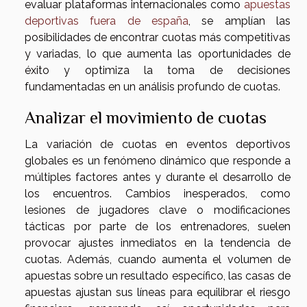
evaluar plataformas internacionales como
apuestas
deportivas fuera de españa
, se amplían las
posibilidades de encontrar cuotas más competitivas
y variadas, lo que aumenta las oportunidades de
éxito y optimiza la toma de decisiones
fundamentadas en un análisis profundo de cuotas.
Analizar el movimiento de cuotas
La variación de cuotas en eventos deportivos
globales es un fenómeno dinámico que responde a
múltiples factores antes y durante el desarrollo de
los encuentros. Cambios inesperados, como
lesiones de jugadores clave o modificaciones
tácticas por parte de los entrenadores, suelen
provocar ajustes inmediatos en la tendencia de
cuotas. Además, cuando aumenta el volumen de
apuestas sobre un resultado específico, las casas de
apuestas ajustan sus líneas para equilibrar el riesgo