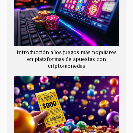
Introducción a los juegos más populares
en plataformas de apuestas con
criptomonedas