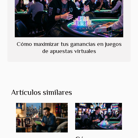
Cómo maximizar tus ganancias en juegos
de apuestas virtuales
Artículos similares