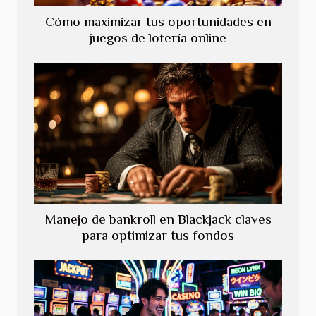
Cómo maximizar tus oportunidades en
juegos de lotería online
Manejo de bankroll en Blackjack claves
para optimizar tus fondos