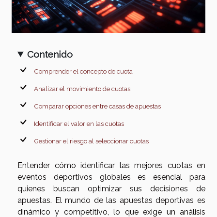
Contenido
Comprender el concepto de cuota
Analizar el movimiento de cuotas
Comparar opciones entre casas de apuestas
Identificar el valor en las cuotas
Gestionar el riesgo al seleccionar cuotas
Entender cómo identificar las mejores cuotas en
eventos deportivos globales es esencial para
quienes buscan optimizar sus decisiones de
apuestas. El mundo de las apuestas deportivas es
dinámico y competitivo, lo que exige un análisis