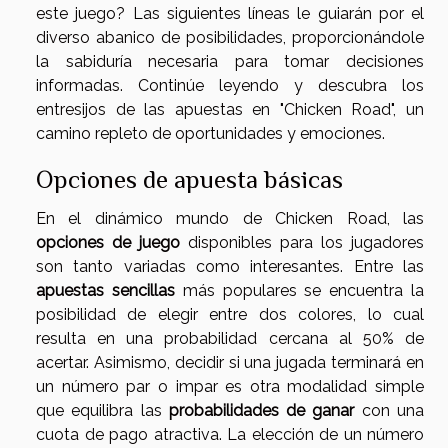
este juego? Las siguientes líneas le guiarán por el
diverso abanico de posibilidades, proporcionándole
la sabiduría necesaria para tomar decisiones
informadas. Continúe leyendo y descubra los
entresijos de las apuestas en "Chicken Road", un
camino repleto de oportunidades y emociones.
Opciones de apuesta básicas
En el dinámico mundo de Chicken Road, las
opciones de juego
disponibles para los jugadores
son tanto variadas como interesantes. Entre las
apuestas sencillas
más populares se encuentra la
posibilidad de elegir entre dos colores, lo cual
resulta en una probabilidad cercana al 50% de
acertar. Asimismo, decidir si una jugada terminará en
un número par o impar es otra modalidad simple
que equilibra las
probabilidades de ganar
con una
cuota de pago atractiva. La elección de un número