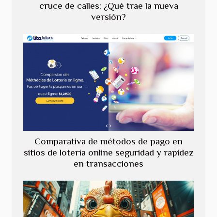
cruce de calles: ¿Qué trae la nueva
versión?
Comparativa de métodos de pago en
sitios de lotería online seguridad y rapidez
en transacciones