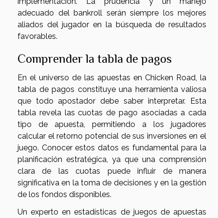
implementación. La prudencia y un manejo
adecuado del bankroll serán siempre los mejores
aliados del jugador en la búsqueda de resultados
favorables.
Comprender la tabla de pagos
En el universo de las apuestas en Chicken Road, la
tabla de pagos constituye una herramienta valiosa
que todo apostador debe saber interpretar. Esta
tabla revela las cuotas de pago asociadas a cada
tipo de apuesta, permitiendo a los jugadores
calcular el retorno potencial de sus inversiones en el
juego. Conocer estos datos es fundamental para la
planificación estratégica, ya que una comprensión
clara de las cuotas puede influir de manera
significativa en la toma de decisiones y en la gestión
de los fondos disponibles.
Un experto en estadísticas de juegos de apuestas