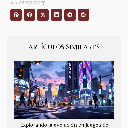
Vie. 28/02/2025
ARTÍCULOS SIMILARES
Explorando la evolución en juegos de