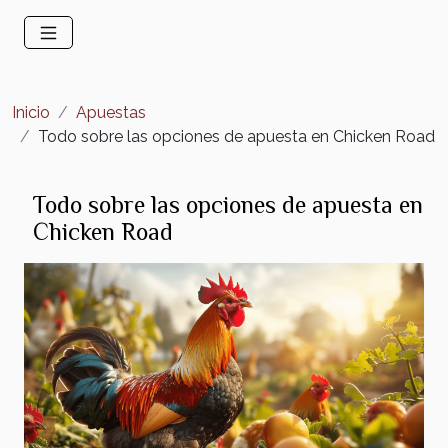
Inicio
Apuestas
Todo sobre las opciones de apuesta en Chicken Road
Todo sobre las opciones de apuesta en
Chicken Road