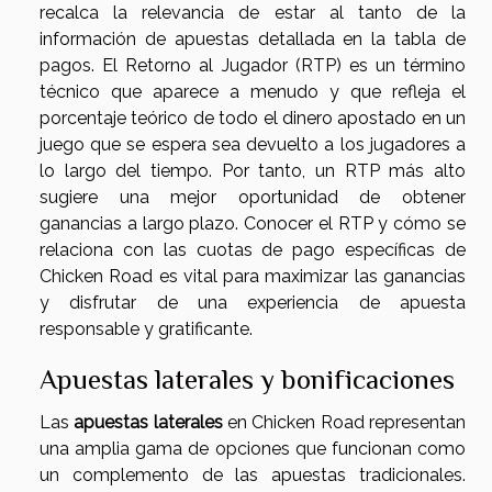
recalca la relevancia de estar al tanto de la
información de apuestas detallada en la tabla de
pagos. El Retorno al Jugador (RTP) es un término
técnico que aparece a menudo y que refleja el
porcentaje teórico de todo el dinero apostado en un
juego que se espera sea devuelto a los jugadores a
lo largo del tiempo. Por tanto, un RTP más alto
sugiere una mejor oportunidad de obtener
ganancias a largo plazo. Conocer el RTP y cómo se
relaciona con las cuotas de pago específicas de
Chicken Road es vital para maximizar las ganancias
y disfrutar de una experiencia de apuesta
responsable y gratificante.
Apuestas laterales y bonificaciones
Las
apuestas laterales
en Chicken Road representan
una amplia gama de opciones que funcionan como
un complemento de las apuestas tradicionales.