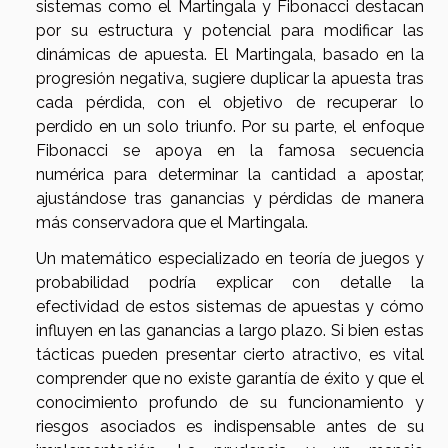
sistemas como el Martingala y Fibonacci destacan
por su estructura y potencial para modificar las
dinámicas de apuesta. El Martingala, basado en la
progresión negativa, sugiere duplicar la apuesta tras
cada pérdida, con el objetivo de recuperar lo
perdido en un solo triunfo. Por su parte, el enfoque
Fibonacci se apoya en la famosa secuencia
numérica para determinar la cantidad a apostar,
ajustándose tras ganancias y pérdidas de manera
más conservadora que el Martingala.
Un matemático especializado en teoría de juegos y
probabilidad podría explicar con detalle la
efectividad de estos sistemas de apuestas y cómo
influyen en las ganancias a largo plazo. Si bien estas
tácticas pueden presentar cierto atractivo, es vital
comprender que no existe garantía de éxito y que el
conocimiento profundo de su funcionamiento y
riesgos asociados es indispensable antes de su